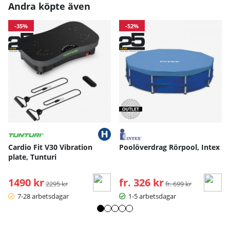
Andra köpte även
-35%
-52%
Cardio Fit V30 Vibration
Poolöverdrag Rörpool, Intex
plate, Tunturi
1490 kr
Ordinarie pris:
fr. 326 kr
Ordinarie pris:
2295 kr
fr. 699 kr
7-28 arbetsdagar
1-5 arbetsdagar