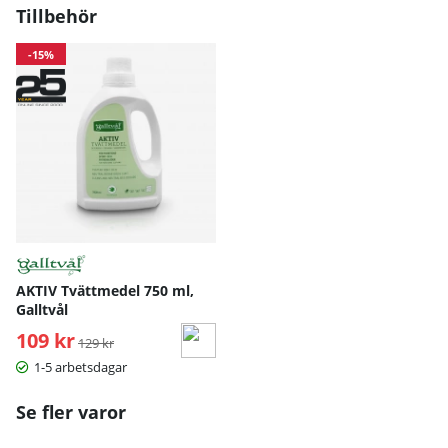
Tillbehör
-15%
AKTIV Tvättmedel 750 ml,
Galltvål
109 kr
Ordinarie pris:
129 kr
1-5 arbetsdagar
Se fler varor