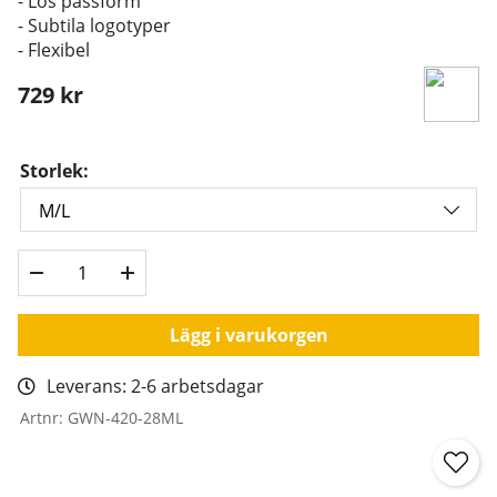
- Lös passform
- Subtila logotyper
- Flexibel
729
kr
Storlek:
Lägg i varukorgen
Leverans:
2-6 arbetsdagar
Artnr:
GWN-420-28ML