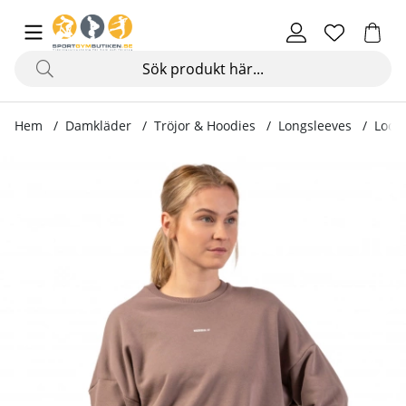
Hem
Damkläder
Tröjor & Hoodies
Longsleeves
Loose
Produktbilder Loose Fit Sweatshirt ''Feeling Good'', brown