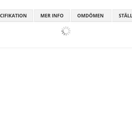
CIFIKATION
MER INFO
OMDÖMEN
MEDELBETYG
STÄL