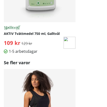
AKTIV Tvättmedel 750 ml, Galltvål
109 kr
Ordinarie pris:
129 kr
1-5 arbetsdagar
Se fler varor