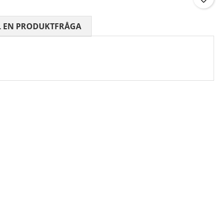
 0 AV 5 ANTAL BETYG 0
L EN PRODUKTFRÅGA