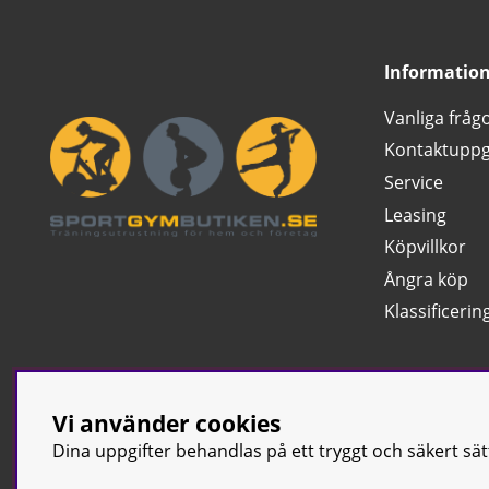
Informatio
Vanliga fråg
Kontaktuppg
Service
Leasing
Köpvillkor
Ångra köp
Klassificerin
Vi använder cookies
Dina uppgifter behandlas på ett tryggt och säkert sä
© Sport & Gym Bu