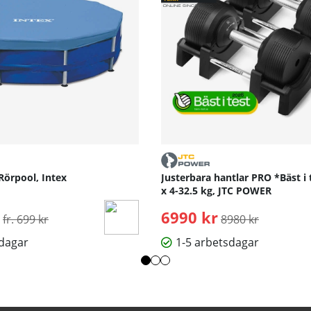
Rörpool, Intex
Justerbara hantlar PRO *Bäst i 
x 4-32.5 kg, JTC POWER
Ordinarie pris:
6990 kr
Ordinarie pris:
fr. 699 kr
8980 kr
sdagar
1-5 arbetsdagar