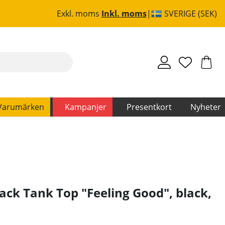
Exkl. moms
Inkl. moms
SVERIGE (SEK)
Varumärken
Kampanjer
Presentkort
Nyheter
ack Tank Top "Feeling Good", black,