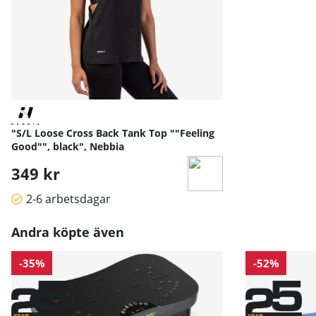
"S/L Loose Cross Back Tank Top ""Feeling
Good"", black", Nebbia
349 kr
2-6 arbetsdagar
Andra köpte även
-35%
-52%