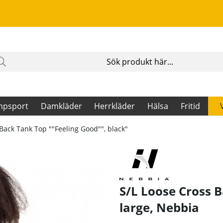
mpsport
Damkläder
Herrkläder
Hälsa
Fritid
Back Tank Top ""Feeling Good"", black"
d"", black"
S/L Loose Cross B
large
,
Nebbia