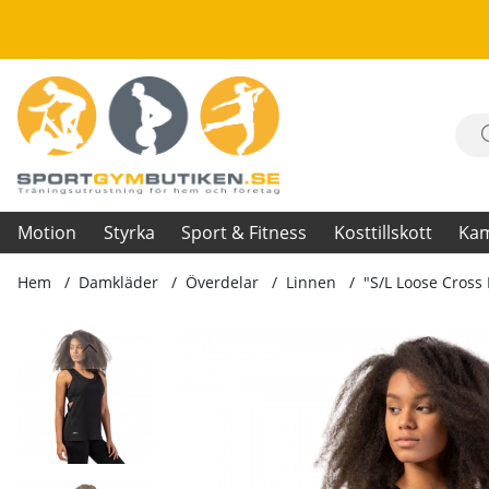
Motion
Styrka
Sport & Fitness
Kosttillskott
Ka
Hem
Damkläder
Överdelar
Linnen
"S/L Loose Cross 
Produktbilder "S/L Loose Cross Back Tank Top ""Feeling Goo