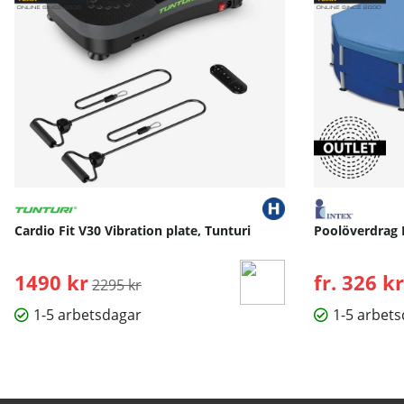
Cardio Fit V30 Vibration plate, Tunturi
Poolöverdrag 
1490 kr
Ordinarie pris:
fr. 326 kr
2295 kr
1-5 arbetsdagar
1-5 arbet