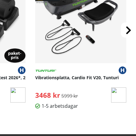
test 2026*, 2
Vibrationsplatta, Cardio Fit V20, Tunturi
3468 kr
Ordinarie pris:
5999 kr
1-5 arbetsdagar