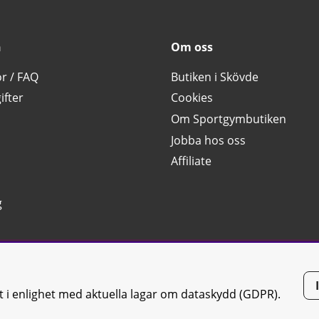
n
Om oss
or / FAQ
Butiken i Skövde
ifter
Cookies
Om Sportgymbutiken
Jobba hos oss
Affiliate
g
tt i enlighet med aktuella lagar om dataskydd (GDPR).
tiken JTC AB |
Kontakta oss
| All rights reserved | Org.nr: 556668-7058 | 