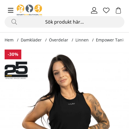
Hem
Damkläder
Överdelar
Linnen
Empower Tank To
Produktbilder Empower Tank Top, black
-30%