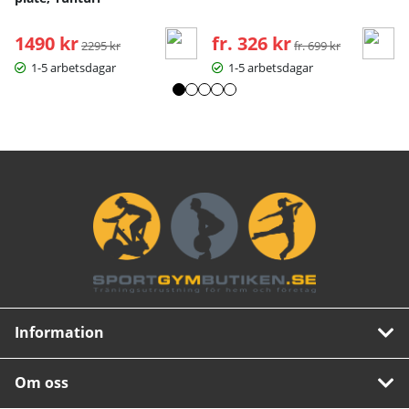
1490 kr
Ordinarie pris:
fr. 326 kr
Ordinarie pris:
2295 kr
fr. 699 kr
1-5 arbetsdagar
1-5 arbetsdagar
Information
Om oss