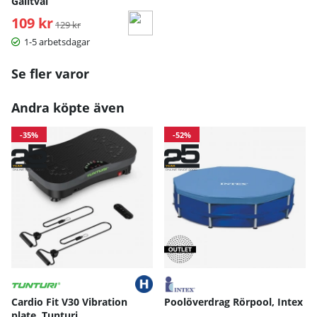
Galltvål
109 kr
Ordinarie pris:
129 kr
1-5 arbetsdagar
Se fler varor
Andra köpte även
-35%
-52%
Cardio Fit V30 Vibration
Poolöverdrag Rörpool, Intex
plate, Tunturi