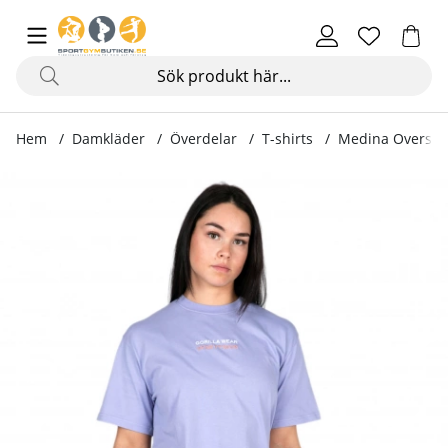
Hem
Damkläder
Överdelar
T-shirts
Medina Oversized
Produktbilder Medina Oversized T-Shirt, lilac