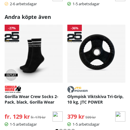
2-6 arbetsdagar
1-5 arbetsdagar
Andra köpte även
-27%
-36%
Gorilla Wear Crew Socks 2-
Olympisk Viktskiva Tri-Grip,
Pack, black, Gorilla Wear
10 kg, JTC POWER
fr. 129 kr
Ordinarie pris:
379 kr
Ordinarie pris:
fr. 179 kr
599 kr
1-5 arbetsdagar
1-5 arbetsdagar