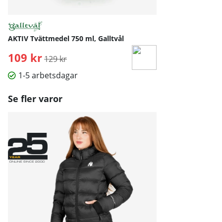
AKTIV Tvättmedel 750 ml, Galltvål
109 kr
Ordinarie pris:
129 kr
1-5 arbetsdagar
Se fler varor