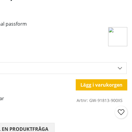
mal passform
Lägg i varukorgen
ar
Artnr:
GW-91813-900XS
 0 AV 5 ANTAL BETYG 0
L EN PRODUKTFRÅGA