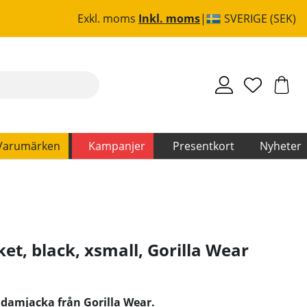
Exkl. moms
Inkl. moms
SVERIGE (SEK)
Varumärken
Kampanjer
Presentkort
Nyheter
ket, black, xsmall
,
Gorilla Wear
 damjacka från Gorilla Wear.