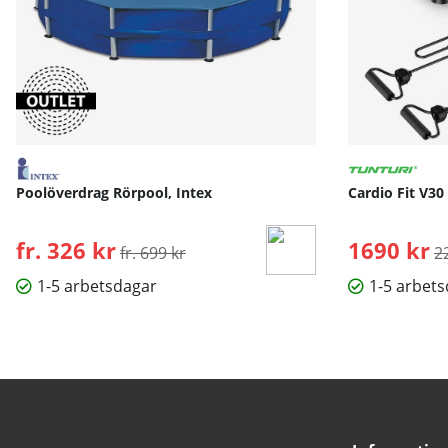
Poolöverdrag Rörpool, Intex
Cardio Fit V30
fr. 326 kr
Ordinarie pris:
1690 kr
O
fr. 699 kr
2
1-5 arbetsdagar
1-5 arbet