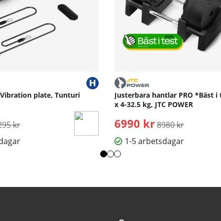
 Vibration plate, Tunturi
Justerbara hantlar PRO *Bäst i 
x 4-32.5 kg, JTC POWER
rdinarie pris:
6990 kr
Ordinarie pris:
295 kr
8980 kr
sdagar
1-5 arbetsdagar