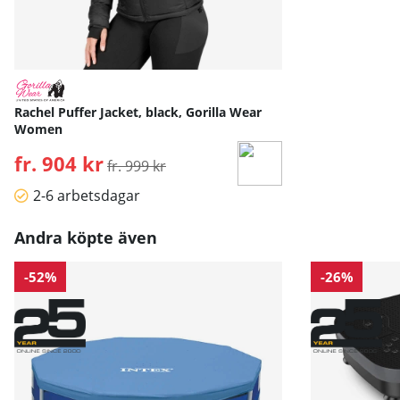
Rachel Puffer Jacket, black, Gorilla Wear
Women
fr. 904 kr
Ordinarie pris:
fr. 999 kr
2-6 arbetsdagar
Andra köpte även
-52%
-26%