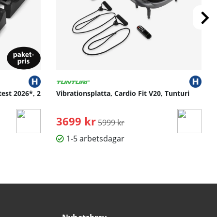
test 2026*, 2
Vibrationsplatta, Cardio Fit V20, Tunturi
3699 kr
Ordinarie pris:
5999 kr
1-5 arbetsdagar