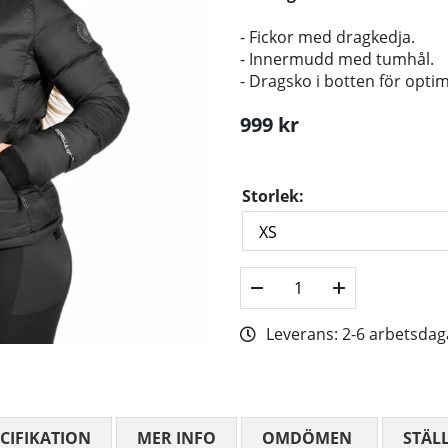
- Fickor med dragkedja.
- Innermudd med tumhål.
- Dragsko i botten för opti
999
kr
Storlek:
Leverans:
2-6 arbetsdag
CIFIKATION
MER INFO
OMDÖMEN
MEDELBETYG
STÄL