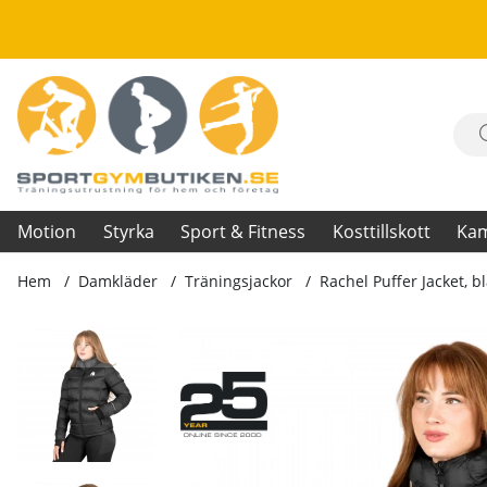
Motion
Styrka
Sport & Fitness
Kosttillskott
Ka
Hem
Damkläder
Träningsjackor
Rachel Puffer Jacket, b
Produktbilder Rachel Puffer Jacket, black