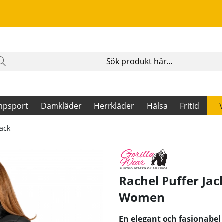
mpsport
Damkläder
Herrkläder
Hälsa
Fritid
lack
Rachel Puffer Jac
Women
En elegant och fasionabel