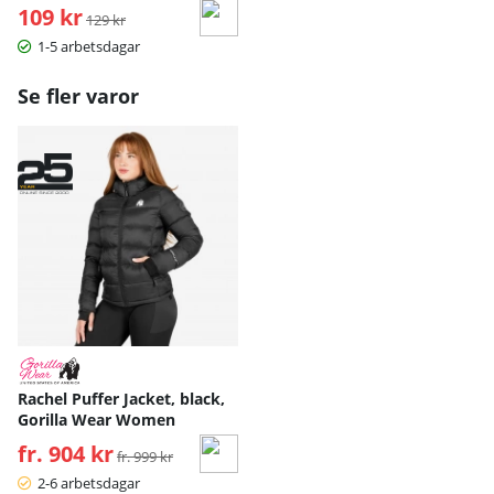
109 kr
Ordinarie pris:
129 kr
1-5 arbetsdagar
Se fler varor
Rachel Puffer Jacket, black,
Gorilla Wear Women
fr. 904 kr
Ordinarie pris:
fr. 999 kr
2-6 arbetsdagar