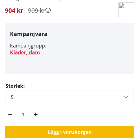
904
kr
999
kr
Kampanjvara
Kampanjgrupp:
Kläder, dam
Storlek:
Lägg i varukorgen