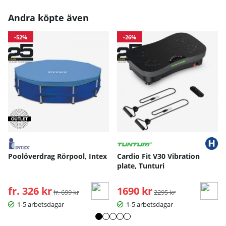
Andra köpte även
-52%
-26%
Poolöverdrag Rörpool, Intex
Cardio Fit V30 Vibration
plate, Tunturi
fr. 326 kr
Ordinarie pris:
1690 kr
Ordinarie pris:
fr. 699 kr
2295 kr
1-5 arbetsdagar
1-5 arbetsdagar