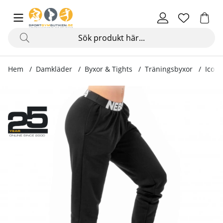
Hem
Damkläder
Byxor & Tights
Träningsbyxor
Iconi
Produktbilder Iconic Mid-Waist Sweatpants, black