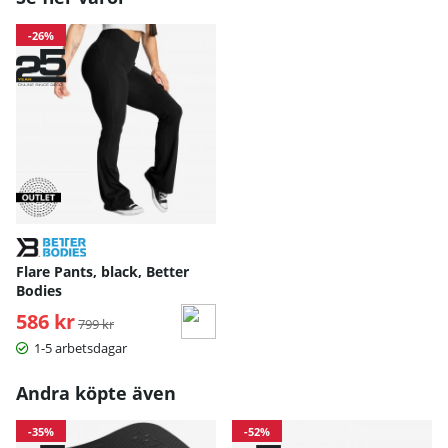
-26%
Flare Pants, black, Better
Bodies
586 kr
Ordinarie pris:
799 kr
1-5 arbetsdagar
Andra köpte även
-35%
-52%