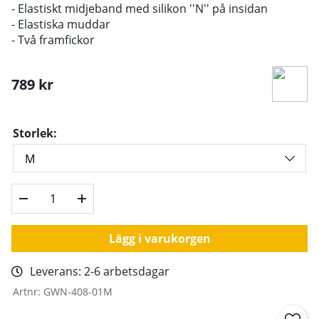
- Elastiskt midjeband med silikon ''N'' på insidan
- Elastiska muddar
- Två framfickor
789
kr
Storlek:
Lägg i varukorgen
Leverans:
2-6 arbetsdagar
Artnr:
GWN-408-01M