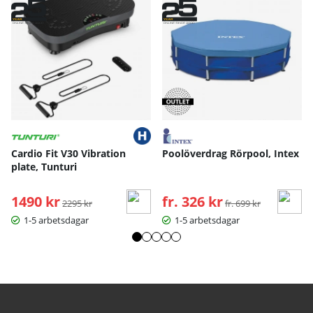
Cardio Fit V30 Vibration
Poolöverdrag Rörpool, Intex
plate, Tunturi
1490 kr
Ordinarie pris:
fr. 326 kr
Ordinarie pris:
2295 kr
fr. 699 kr
1-5 arbetsdagar
1-5 arbetsdagar