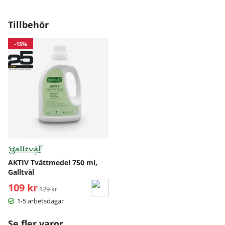
Tillbehör
-15%
AKTIV Tvättmedel 750 ml,
Galltvål
109 kr
Ordinarie pris:
129 kr
1-5 arbetsdagar
Se fler varor