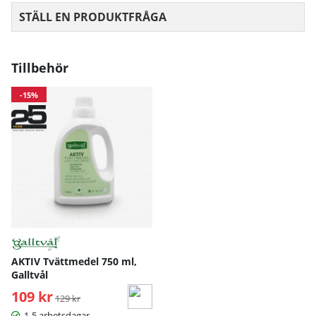
STÄLL EN PRODUKTFRÅGA
Tillbehör
-15%
AKTIV Tvättmedel 750 ml,
Galltvål
109 kr
Ordinarie pris:
129 kr
1-5 arbetsdagar