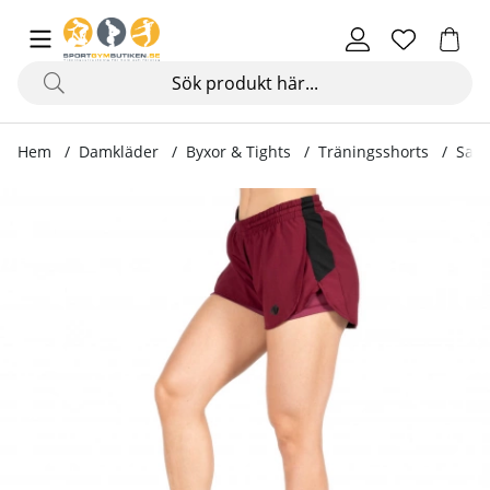
Hem
Damkläder
Byxor & Tights
Träningsshorts
Sali
Produktbilder Salina 2-In-1 Shorts, burgundy red