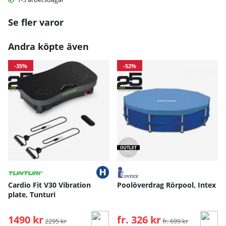
Se fler varor
Andra köpte även
-35%
-52%
Cardio Fit V30 Vibration
Poolöverdrag Rörpool, Intex
plate, Tunturi
1490 kr
Ordinarie pris:
fr. 326 kr
Ordinarie pris:
2295 kr
fr. 699 kr