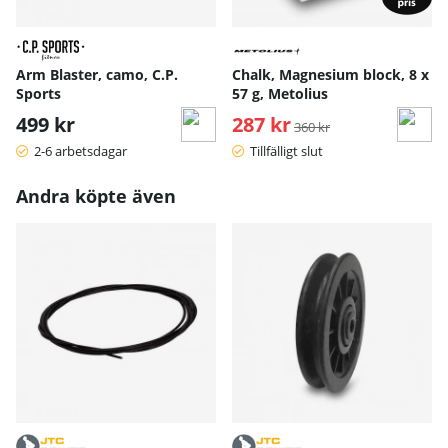
Arm Blaster, camo, C.P.
Chalk, Magnesium block, 8 x
Sports
57 g, Metolius
499 kr
287 kr
Ordinarie pris:
360 kr
2-6 arbetsdagar
Tillfälligt slut
Andra köpte även