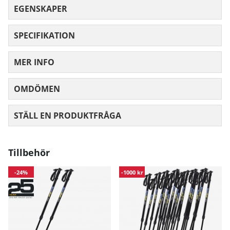
EGENSKAPER
SPECIFIKATION
MER INFO
OMDÖMEN
MEDELBETYG 0 AV 5 ANTAL BETYG 0
STÄLL EN PRODUKTFRÅGA
Tillbehör
-24%
-1000 kr