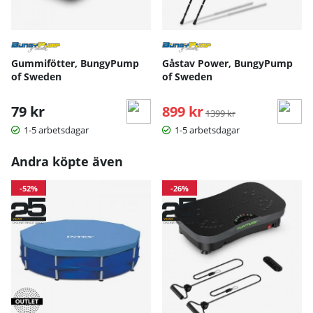
Gummifötter, BungyPump
Gåstav Power, BungyPump
of Sweden
of Sweden
79 kr
899 kr
Ordinarie pris:
1399 kr
1-5 arbetsdagar
1-5 arbetsdagar
Andra köpte även
-52%
-26%