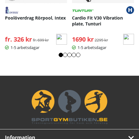
Poolöverdrag Rörpool, Intex
Cardio Fit V30 Vibration
plate, Tunturi
fr. 326 kr
Ordinarie pris:
1690 kr
Ordinarie pris:
fr. 699 kr
2295 kr
1-5 arbetsdagar
1-5 arbetsdagar
Information