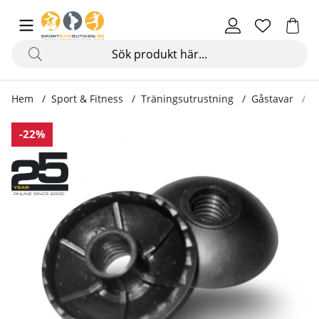
Hem
Sport & Fitness
Träningsutrustning
Gåstavar
T
Produktbilder Trugor
-22%