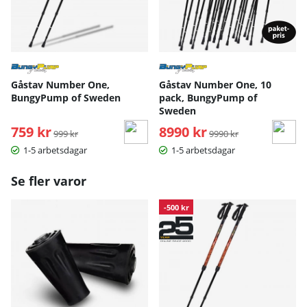
Gåstav Number One,
Gåstav Number One, 10
BungyPump of Sweden
pack, BungyPump of
Sweden
759 kr
Ordinarie pris:
8990 kr
Ordinarie pris:
999 kr
9990 kr
1-5 arbetsdagar
1-5 arbetsdagar
Se fler varor
-500 kr