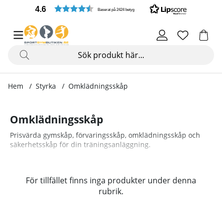
4.6
Baserat på 2424 betyg
Hem
Styrka
Omklädningsskåp
Omklädningsskåp
Prisvärda gymskåp, förvaringsskåp, omklädningsskåp och
säkerhetsskåp för din träningsanläggning.
Produkter
För tillfället finns inga produkter under denna
rubrik.