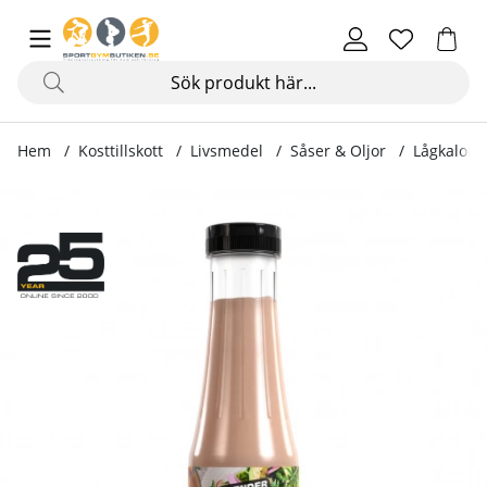
Hem
Kosttillskott
Livsmedel
Såser & Oljor
Lågkaloris
Produktbilder Lågkalorisåser, 350 ml