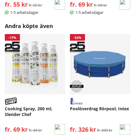
fr. 55 kr
Ordinarie pris:
fr. 69 kr
Ordinarie pris:
fr. 65 kr
fr. 84 kr
1-5 arbetsdagar
1-5 arbetsdagar
Andra köpte även
-17%
-52%
Cooking Spray, 200 ml,
Poolöverdrag Rörpool, Intex
Slender Chef
fr. 69 kr
Ordinarie pris:
fr. 326 kr
Ordinarie pris:
fr. 84 kr
fr. 699 kr