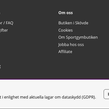
n
Om oss
or / FAQ
Butiken i Skövde
ifter
Cookies
Om Sportgymbutiken
Jobba hos oss
Affiliate
g
tt i enlighet med aktuella lagar om dataskydd (GDPR).
tiken JTC AB |
Kontakta oss
| All rights reserved | Org.nr: 556668-7058 | 