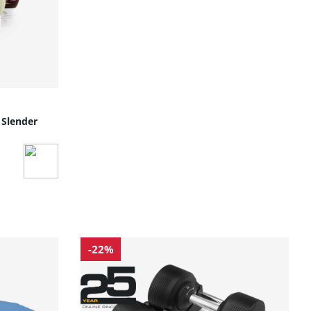
 Slender
-22%