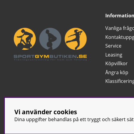
Informatio
Vanliga fråg
Kontaktuppg
Service
Leasing
Köpvillkor
Ångra köp
Klassificerin
Vi använder cookies
Dina uppgifter behandlas på ett tryggt och säkert sä
© Sport & Gym Bu