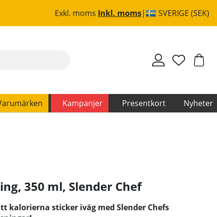
Exkl. moms
Inkl. moms
SVERIGE (SEK)
Varumärken
Kampanjer
Presentkort
Nyheter
ing, 350 ml
,
Slender Chef
tt kalorierna sticker iväg med Slender Chefs