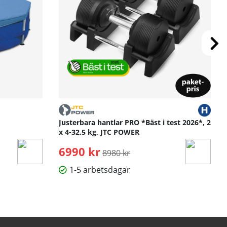
Justerbara hantlar PRO *Bäst i test 2026*, 2
x 4-32.5 kg, JTC POWER
6990 kr
Ordinarie pris:
8980 kr
1-5 arbetsdagar