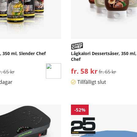
, 350 ml, Slender Chef
Lågkalori Dessertsåser, 350 ml,
Chef
rdinarie pris:
fr. 58 kr
Ordinarie pris:
r. 65 kr
fr. 65 kr
sdagar
Tillfälligt slut
-52%