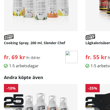
Cooking Spray, 200 ml, Slender Chef
Lågkalorisåser
fr. 69 kr
Ordinarie pris:
fr. 55 kr
O
fr. 84 kr
f
1-5 arbetsdagar
1-5 arbet
Andra köpte även
-10%
-35%