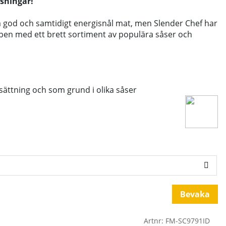
ssningar!
laga god och samtidigt energisnål mat, men Slender Chef har
lpen med ett brett sortiment av populära såser och
ättning och som grund i olika såser
Bevaka
Artnr:
FM-SC9791ID