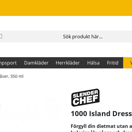
mpsport
Damkläder
Herrkläder
Hälsa
Fritid
åser, 350 ml
1000 Island Dress
Förgyll din dietmat utan a