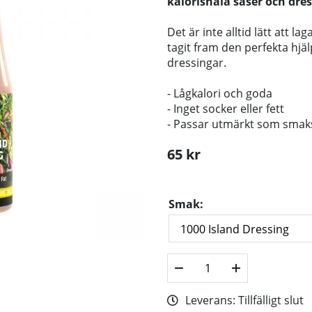
kalorisnåla såser och dre
Det är inte alltid lätt att 
tagit fram den perfekta hjä
dressingar.
- Lågkalori och goda
- Inget socker eller fett
- Passar utmärkt som smaks
65
kr
Smak:
Leverans:
Tillfälligt slut