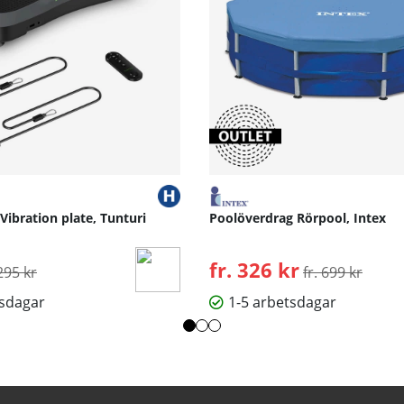
 Vibration plate, Tunturi
Poolöverdrag Rörpool, Intex
rdinarie pris:
fr. 326 kr
Ordinarie pris:
295 kr
fr. 699 kr
tsdagar
1-5 arbetsdagar