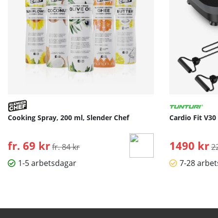
Cooking Spray, 200 ml, Slender Chef
Cardio Fit V30
fr. 69 kr
Ordinarie pris:
1490 kr
O
fr. 84 kr
2
1-5 arbetsdagar
7-28 arbe