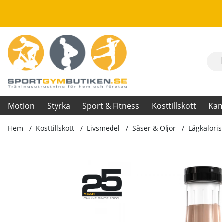
Motion
Styrka
Sport & Fitness
Kosttillskott
Ka
Hem
Kosttillskott
Livsmedel
Såser & Oljor
Lågkaloris
Produktbilder Lågkalorisåser, 350 ml