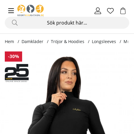
Hem
Damkläder
Tröjor & Hoodies
Longsleeves
Mesh
Produktbilder Mesh Longsleeve, black
-30%