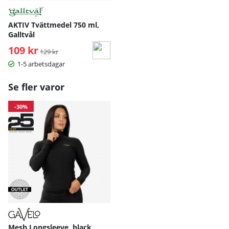
AKTIV Tvättmedel 750 ml,
Galltvål
109 kr
Ordinarie pris:
129 kr
1-5 arbetsdagar
Se fler varor
-30%
Mesh Longsleeve, black,