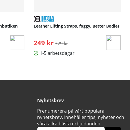
ymbutiken
Leather Lifting Straps, foggy, Better Bodies
249 kr
Ordinarie pris:
329 kr
1-5 arbetsdagar
Nyhetsbrev
Prenumerera på vårt populära
nyhetsbrev. Innehåller tips, nyheter och
våra allra bästa erbjudanden.