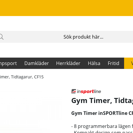
mpsport
Damkläder
Herrkläder
Hälsa
Fritid
mer, Tidtagarur, CF15
Gym Timer, Tidta
Gym Timer inSPORTline CF
- 8 programmerbara lägen f
- Kompakt design som passa