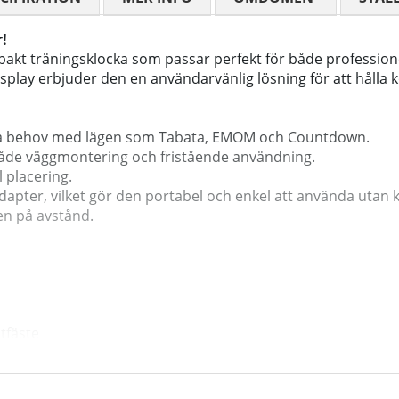
r!
akt träningsklocka som passar perfekt för både professio
ay erbjuder den en användarvänlig lösning för att hålla kol
na behov med lägen som Tabata, EMOM och Countdown.
 både väggmontering och fristående användning.
l placering.
dapter, vilket gör den portabel och enkel att använda utan 
ven på avstånd.
tfäste
a, EMOM och Countdown