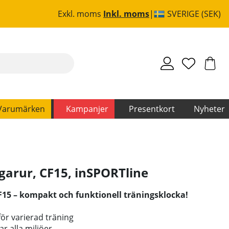
Exkl. moms
Inkl. moms
SVERIGE (SEK)
Varumärken
Kampanjer
Presentkort
Nyheter
garur, CF15
,
inSPORTline
15 – kompakt och funktionell träningsklocka!
ör varierad träning
r alla miljöer