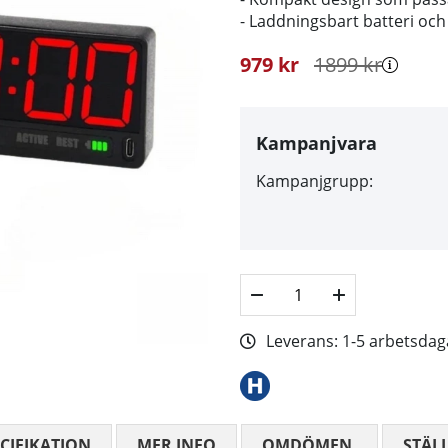
- Laddningsbart batteri och
979
kr
1899
kr
Kampanjvara
Kampanjgrupp:
Leverans:
1-5 arbetsdag
CIFIKATION
MER INFO
OMDÖMEN
MEDELBETYG
STÄL