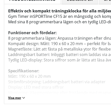
Effektiv och kompakt träningsklocka för alla miljöe
Gym Timer inSPORTline CF15 är en mångsidig och komp
Med sina 8 programmerbara lägen och en tydlig LED-displ
Funktioner och fördelar:
8 programmerbara lägen: Anpassa träningen efter di
Kompakt design: Mått: 190 x 60 x 20 mm – perfekt för
Magnetfäste: Lätt att fästa på metalliska ytor för flexibe
Laddningsbart batteri: Inbyggt batteri som laddas via a
Tydlig LED-display: Stora siffror som är lätta att läsa ä
Specifikationer:
Mått: 190 x 60 x 20 mm
Strömförsörjning: Laddningsbart batteri via adapter
Display: LED med stora siffror
Montering: Väggmontering eller fristående med magne
Programmerbara lägen: 8 olika lägen inklusive Tabat
Visa mer
Bruksanvisning / manual »