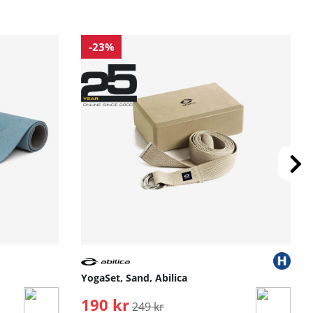
-23%
YogaSet, Sand, Abilica
190 kr
Ordinarie pris:
249 kr