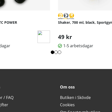
JTC POWER
Shaker, 700 ml, black, Sportg
49 kr
sdagar
1-5 arbetsdagar
n
Om oss
or / FAQ
Butiken i Skövde
ifter
Cookies