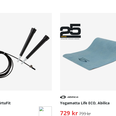
rtuFit
Yogamatta Life ECO, Abilica
729 kr
Ordinarie pris:
799 kr