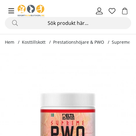
Hem
Kosttillskott
Prestationshöjare & PWO
Supreme PW
Produktbilder Supreme PWO, 380 g