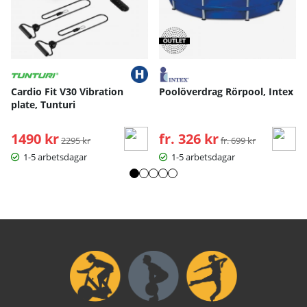
te
-
Kateki
n
17,7 mg
från
grönt
te
Cardio Fit V30 Vibration
Poolöverdrag Rörpool, Intex
-
plate, Tunturi
Kurku
min
1,77 mg
från
1490 kr
Ordinarie pris:
fr. 326 kr
Ordinarie pris:
2295 kr
fr. 699 kr
gurkm
1-5 arbetsdagar
1-5 arbetsdagar
eja
*Rekommenderat dagligt intag