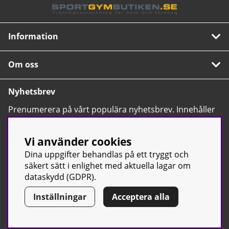
Information
Om oss
Nyhetsbrev
Prenumerera på vårt populära nyhetsbrev. Innehåller
tips, nyheter och våra allra bästa erbjudanden.
OK
Vi använder cookies
Dina uppgifter behandlas på ett tryggt och
säkert sätt i enlighet med aktuella lagar om
dataskydd (GDPR).
Inställningar
Acceptera alla
© Sport & Gym Butiken JTC AB |
Kontakta oss
| All rights reserved
| Org.nr: 556668-7058 | Tel: 0500-42 87 00