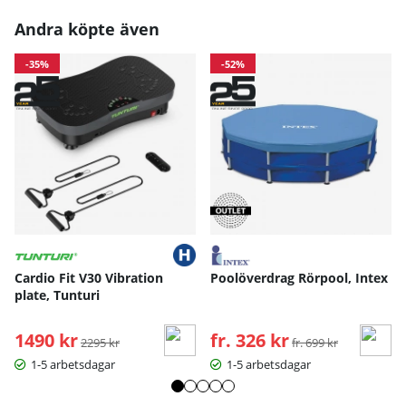
Andra köpte även
-35%
-52%
Cardio Fit V30 Vibration
Poolöverdrag Rörpool, Intex
plate, Tunturi
1490 kr
Ordinarie pris:
fr. 326 kr
Ordinarie pris:
2295 kr
fr. 699 kr
1-5 arbetsdagar
1-5 arbetsdagar