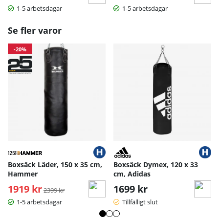
1-5 arbetsdagar
1-5 arbetsdagar
Se fler varor
-20%
Boxsäck Läder, 150 x 35 cm,
Boxsäck Dymex, 120 x 33
Hammer
cm, Adidas
1919 kr
Ordinarie pris:
1699 kr
2399 kr
1-5 arbetsdagar
Tillfälligt slut