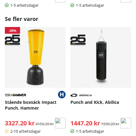
1-5 arbetsdagar
1-5 arbetsdagar
Se fler varor
-20%
Stående boxsäck Impact
Punch and Kick, Abilica
Punch, Hammer
3327.20 kr
Ordinarie pris:
1447.20 kr
Ordinarie pris:
4159.20 kr
1599.20 kr
2-10 arbetsdagar
1-5 arbetsdagar