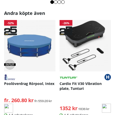
Andra köpte även
-52%
-26%
Poolöverdrag Rörpool, Intex
Cardio Fit V30 Vibration
plate, Tunturi
fr. 260.80 kr
Ordinarie pris:
fr. 559.20 kr
1352 kr
Ordinarie pris:
1836 kr
1-5 arbetsdagar
1-5 arbetsdagar