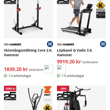
Skivstångsställning Core 2.0,
Löpband Q Vadis 3.0,
Hammer
Hammer
9919.20 kr
Ordinarie pris:
12399.20 kr
1839.20 kr
Ordinarie pris:
2639.20 kr
1-5 arbetsdagar
1-5 arbetsdagar
-2000 kr
-20%