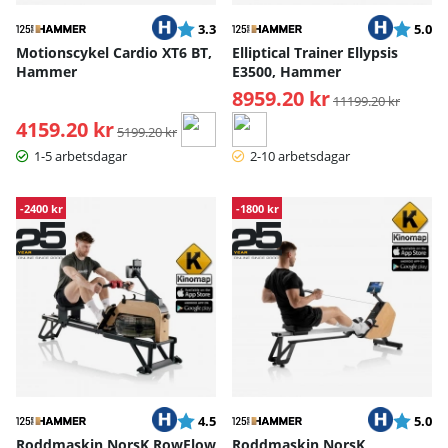
Betyg:
utav 5 stjärnor
Betyg:
ut
3.3
5.0
Motionscykel Cardio XT6 BT,
Elliptical Trainer Ellypsis
Hammer
E3500, Hammer
8959.20 kr
Ordinarie pris:
11199.20 kr
4159.20 kr
Ordinarie pris:
5199.20 kr
1-5 arbetsdagar
2-10 arbetsdagar
-2400 kr
-1800 kr
Betyg:
utav 5 stjärnor
Betyg:
ut
4.5
5.0
Roddmaskin NorsK RowFlow
Roddmaskin NorsK