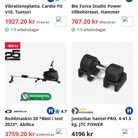
Vibrationsplatta, Cardio Fit
Bio Force Studio Power
V10, Tunturi
tillbehörsset, Hammer
1927.20 kr
Ordinarie pris:
767.20 kr
Ordinarie pris:
3192 kr
959.20 kr
1-5 arbetsdagar
1-5 arbetsdagar
-800 kr
Betyg:
utav 5 stjärnor
4.7
Roddmaskin 20 *Bäst i test
Justerbar hantel PRO, 4-41.5
2023*, Abilica
kg, JTC POWER
3759.20 kr
Ordinarie pris:
4196 kr
4399.20 kr