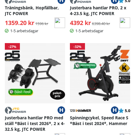
Betyg:
ut
5.0
Träningsbänk, Hopfällbar,
Justerbara hantlar PRO, 2 x
JTC POWER
4-23.5 kg, JTC POWER
1359.20 kr
Ordinarie pris:
4392 kr
Ordinarie pris:
1596 kr
6398.40 kr
1-5 arbetsdagar
1-5 arbetsdagar
-27%
-32%
Betyg:
ut
5.0
Justerbara hantlar PRO med
Spinningcykel, Speed Race S
ställ *Bäst i test 2026*, 2 x 4-
*Bäst i test 2024*, Hammer
32.5 kg, JTC POWER