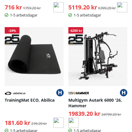
716 kr
Ordinarie pris:
5119.20 kr
Ordinarie pris:
1759.20 kr
6399.20 kr
1-5 arbetsdagar
1-5 arbetsdagar
-24%
-6200 kr
TrainingMat ECO, Abilica
Multigym Autark 6000 '26,
Hammer
19839.20 kr
Ordinarie pris:
24799.20 kr
181.60 kr
Ordinarie pris:
239.20 kr
1-5 arbetsdagar
1-5 arbetsdagar