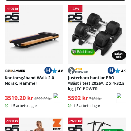
Produkter
-1100 kr
-22%
Betyg:
utav 5 stjärnor
Betyg:
ut
4.8
4.9
Kontorsgåband Walk 2.0
Justerbara hantlar PRO
NorsK, Hammer
*Bäst i test 2026*, 2 x 4-32.5
kg, JTC POWER
3519.20 kr
Ordinarie pris:
5592 kr
Ordinarie pris:
4399.20 kr
7184 kr
1-5 arbetsdagar
1-5 arbetsdagar
-1800 kr
-2600 kr