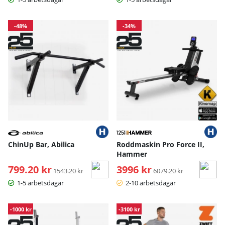
-48%
-34%
ChinUp Bar, Abilica
Roddmaskin Pro Force II,
Hammer
799.20 kr
Ordinarie pris:
3996 kr
Ordinarie pris:
1543.20 kr
6079.20 kr
1-5 arbetsdagar
2-10 arbetsdagar
-1000 kr
-3100 kr