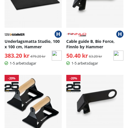
Underlagsmatta Studio, 100
Cable guide B, Bio Force,
x 100 cm, Hammer
Finnlo by Hammer
383.20 kr
Ordinarie pris:
50.40 kr
Ordinarie pris:
479.20 kr
63.20 kr
1-5 arbetsdagar
1-5 arbetsdagar
-20%
-20%