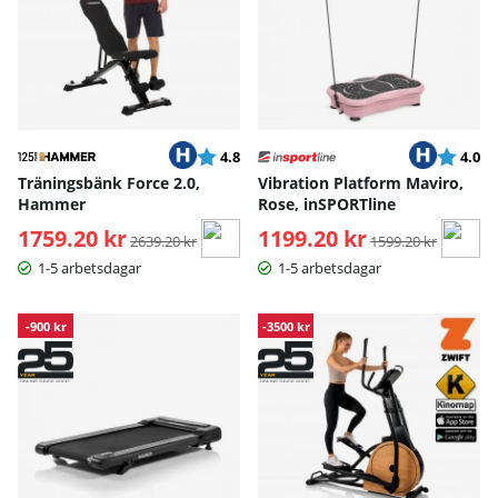
Betyg:
utav 5 stjärnor
Betyg:
ut
4.8
4.0
Träningsbänk Force 2.0,
Vibration Platform Maviro,
Hammer
Rose, inSPORTline
1759.20 kr
Ordinarie pris:
1199.20 kr
Ordinarie pris:
2639.20 kr
1599.20 kr
1-5 arbetsdagar
1-5 arbetsdagar
-900 kr
-3500 kr