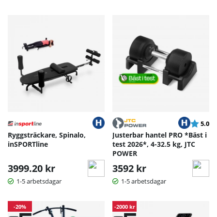
Betyg:
ut
5.0
Ryggsträckare, Spinalo,
Justerbar hantel PRO *Bäst i
inSPORTline
test 2026*, 4-32.5 kg, JTC
POWER
3999.20 kr
3592 kr
1-5 arbetsdagar
1-5 arbetsdagar
-20%
-2000 kr