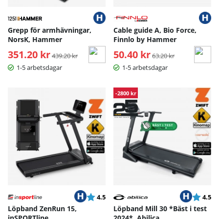
Grepp för armhävningar,
Cable guide A, Bio Force,
NorsK, Hammer
Finnlo by Hammer
351.20 kr
Ordinarie pris:
50.40 kr
Ordinarie pris:
439.20 kr
63.20 kr
1-5 arbetsdagar
1-5 arbetsdagar
-2800 kr
Betyg:
utav 5 stjärnor
Betyg:
ut
4.5
4.5
Löpband ZenRun 15,
Löpband Mill 30 *Bäst i test
inSPORTline
2024*, Abilica