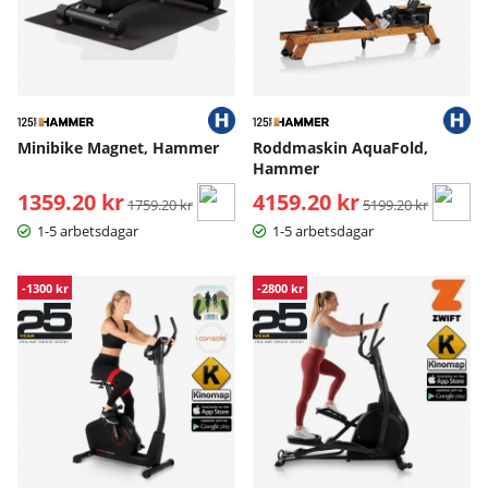
Minibike Magnet, Hammer
Roddmaskin AquaFold,
Hammer
1359.20 kr
Ordinarie pris:
4159.20 kr
Ordinarie pris:
1759.20 kr
5199.20 kr
1-5 arbetsdagar
1-5 arbetsdagar
-1300 kr
-2800 kr