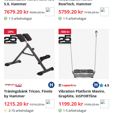
5.0, Hammer
RowTech, Hammer
7679.20 kr
Ordinarie pris:
5759.20 kr
Ordinarie pris:
9599.20 kr
7199.20 kr
1-5 arbetsdagar
1-5 arbetsdagar
-20%
-500 kr
Betyg:
ut
4.5
Träningsbänk Tricon, Finnlo
Vibration Platform Maviro,
by Hammer
Graphite, inSPORTline
1215.20 kr
Ordinarie pris:
1199.20 kr
Ordinarie pris:
1519.20 kr
1599.20 kr
2-10 arbetsdagar
1-5 arbetsdagar