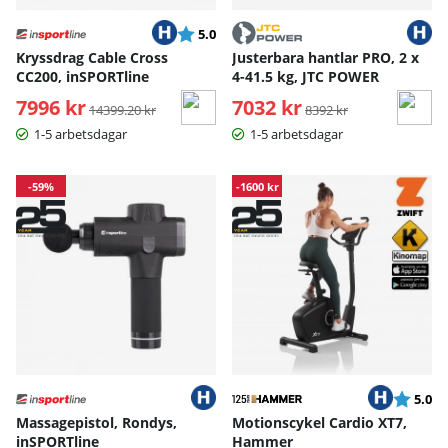
Betyg:
utav 5 stjärnor
5.0
Kryssdrag Cable Cross
Justerbara hantlar PRO, 2 x
CC200, inSPORTline
4-41.5 kg, JTC POWER
7996 kr
Ordinarie pris:
7032 kr
Ordinarie pris:
14399.20 kr
8392 kr
1-5 arbetsdagar
1-5 arbetsdagar
-59%
-1600 kr
Betyg:
ut
5.0
Massagepistol, Rondys,
Motionscykel Cardio XT7,
inSPORTline
Hammer