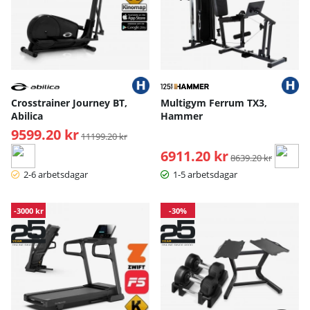
Crosstrainer Journey BT,
Multigym Ferrum TX3,
Abilica
Hammer
9599.20 kr
Ordinarie pris:
11199.20 kr
6911.20 kr
Ordinarie pris:
8639.20 kr
2-6 arbetsdagar
1-5 arbetsdagar
-3000 kr
-30%