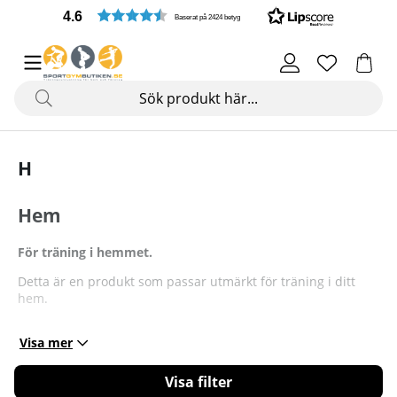
4.6
Baserat på 2424 betyg
H
Hem
För träning i hemmet.
Detta är en produkt som passar utmärkt för träning i ditt
hem.
Visa mer
Filtrera