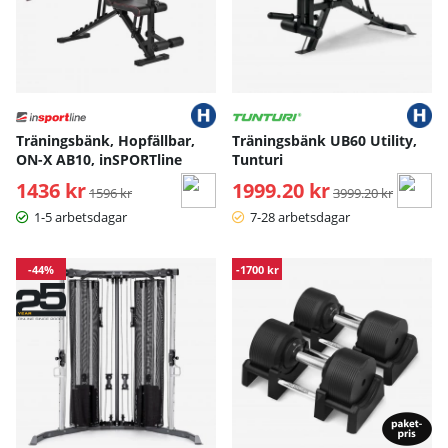
Träningsbänk, Hopfällbar,
Träningsbänk UB60 Utility,
ON-X AB10, inSPORTline
Tunturi
1436 kr
Ordinarie pris:
1999.20 kr
Ordinarie pris:
1596 kr
3999.20 kr
1-5 arbetsdagar
7-28 arbetsdagar
-44%
-1700 kr