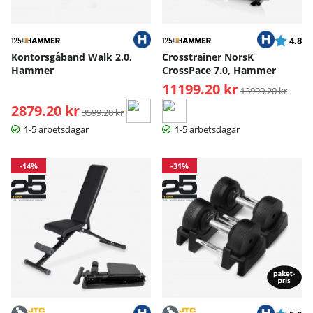
Betyg:
ut
4.8
Kontorsgåband Walk 2.0,
Crosstrainer NorsK
Hammer
CrossPace 7.0, Hammer
11199.20 kr
Ordinarie pris:
13999.20 kr
2879.20 kr
Ordinarie pris:
3599.20 kr
1-5 arbetsdagar
1-5 arbetsdagar
-14%
-31%