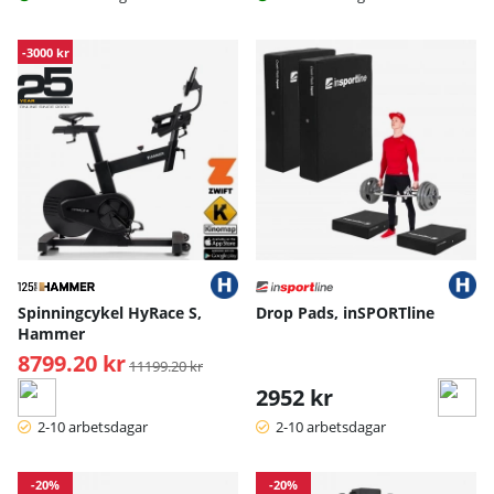
-3000 kr
Spinningcykel HyRace S,
Drop Pads, inSPORTline
Hammer
8799.20 kr
Ordinarie pris:
11199.20 kr
2952 kr
2-10 arbetsdagar
2-10 arbetsdagar
-20%
-20%