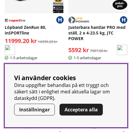
Löpband ZenRun 80,
Justerbara hantlar PRO med
inSPORTline
ställ, 2 x 4-23.5 kg, JTC
POWER
11999.20 kr
Ordinarie pris:
14399.20 kr
5592 kr
Ordinarie pris:
7997.60 kr
1-5 arbetsdagar
1-5 arbetsdagar
-3200 kr
-20%
Vi använder cookies
Dina uppgifter behandlas på ett tryggt och
säkert sätt i enlighet med aktuella lagar om
dataskydd (GDPR).
Inställningar
Acceptera alla