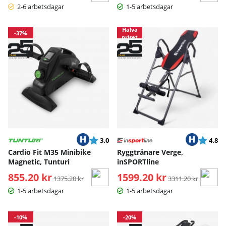
2-6 arbetsdagar
1-5 arbetsdagar
Halva
-37%
priset
Betyg:
utav 5 stjärnor
Betyg:
ut
3.0
4.8
Cardio Fit M35 Minibike
Ryggtränare Verge,
Magnetic, Tunturi
inSPORTline
855.20 kr
Ordinarie pris:
1599.20 kr
Ordinarie pris:
1375.20 kr
3311.20 kr
1-5 arbetsdagar
1-5 arbetsdagar
-10%
-20%