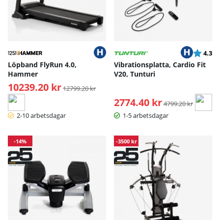
Betyg:
ut
4.3
Löpband FlyRun 4.0,
Vibrationsplatta, Cardio Fit
Hammer
V20, Tunturi
10239.20 kr
Ordinarie pris:
12799.20 kr
2774.40 kr
Ordinarie pris:
4799.20 kr
2-10 arbetsdagar
1-5 arbetsdagar
-14%
-3500 kr