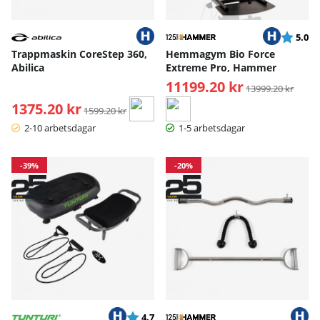
Betyg:
ut
5.0
Trappmaskin CoreStep 360,
Hemmagym Bio Force
Abilica
Extreme Pro, Hammer
11199.20 kr
Ordinarie pris:
13999.20 kr
1375.20 kr
Ordinarie pris:
1599.20 kr
2-10 arbetsdagar
1-5 arbetsdagar
-39%
-20%
Betyg:
utav 5 stjärnor
4.7