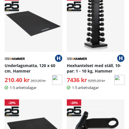
Underlagsmatta, 120 x 60
Hexhantelset med ställ, 10-
cm, Hammer
par: 1 - 10 kg, Hammer
210.40 kr
Ordinarie pris:
7436 kr
Ordinarie pris:
263.20 kr
9295.20 kr
1-5 arbetsdagar
1-5 arbetsdagar
-20%
-20%