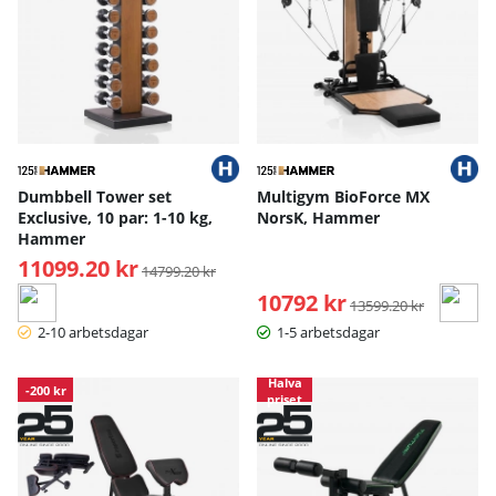
Dumbbell Tower set
Multigym BioForce MX
Exclusive, 10 par: 1-10 kg,
NorsK, Hammer
Hammer
11099.20 kr
Ordinarie pris:
14799.20 kr
10792 kr
Ordinarie pris:
13599.20 kr
2-10 arbetsdagar
1-5 arbetsdagar
Halva
-200 kr
priset