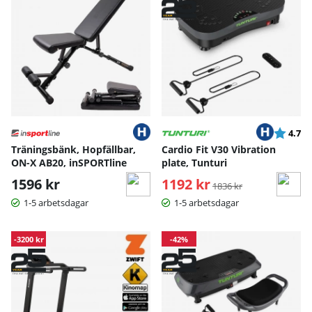
Betyg:
ut
4.7
Träningsbänk, Hopfällbar,
Cardio Fit V30 Vibration
ON-X AB20, inSPORTline
plate, Tunturi
1596 kr
1192 kr
Ordinarie pris:
1836 kr
1-5 arbetsdagar
1-5 arbetsdagar
-3200 kr
-42%