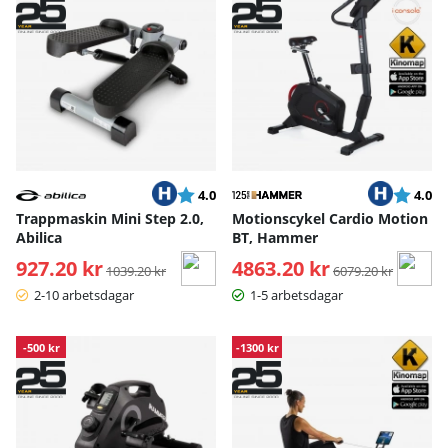
Betyg:
utav 5 stjärnor
Betyg:
ut
4.0
4.0
Trappmaskin Mini Step 2.0,
Motionscykel Cardio Motion
Abilica
BT, Hammer
927.20 kr
Ordinarie pris:
4863.20 kr
Ordinarie pris:
1039.20 kr
6079.20 kr
2-10 arbetsdagar
1-5 arbetsdagar
-500 kr
-1300 kr