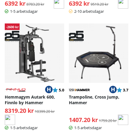
6392 kr
Ordinarie pris:
6392 kr
Ordinarie pris:
8783.20 kr
9519.20 kr
1-5 arbetsdagar
2-10 arbetsdagar
-2600 kr
Betyg:
utav 5 stjärnor
Betyg:
ut
5.0
3.7
Hemmagym Autark 600,
Trampoline, Cross Jump,
Finnlo by Hammer
Hammer
8319.20 kr
Ordinarie pris:
10399.20 kr
1407.20 kr
Ordinarie pris:
1759.20 kr
1-5 arbetsdagar
1-5 arbetsdagar