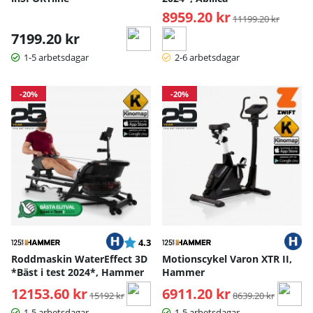
8959.20 kr
Ordinarie pris:
11199.20 kr
7199.20 kr
1-5 arbetsdagar
2-6 arbetsdagar
-20%
-20%
Betyg:
utav 5 stjärnor
4.3
Roddmaskin WaterEffect 3D
Motionscykel Varon XTR II,
*Bäst i test 2024*, Hammer
Hammer
12153.60 kr
Ordinarie pris:
6911.20 kr
Ordinarie pris:
15192 kr
8639.20 kr
1-5 arbetsdagar
1-5 arbetsdagar