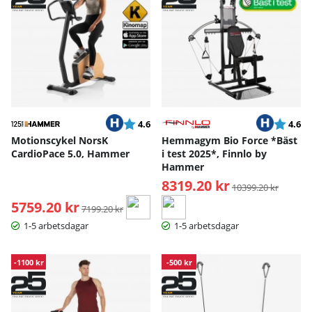
Betyg:
utav 5 stjärnor
Betyg:
ut
4.6
4.6
Motionscykel NorsK
Hemmagym Bio Force *Bäst
CardioPace 5.0, Hammer
i test 2025*, Finnlo by
Hammer
8319.20 kr
Ordinarie pris:
10399.20 kr
5759.20 kr
Ordinarie pris:
7199.20 kr
1-5 arbetsdagar
1-5 arbetsdagar
-1100 kr
-500 kr