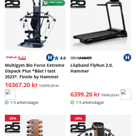
Betyg:
utav 5 stjärnor
4.0
Multigym Bio Force Extreme
Löpband FlyRun 2.0,
Sixpack Plus *Bäst i test
Hammer
2023*, Finnlo by Hammer
10367.20 kr
Ordinarie pris:
12959.20 kr
6399.20 kr
Ordinarie pris:
7999.20 kr
1-5 arbetsdagar
1-5 arbetsdagar
-25%
-20%