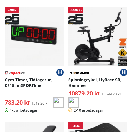
-48%
-3400 kr
Gym Timer, Tidtagarur,
Spinningcykel, HyRace SR,
CF15, inSPORTline
Hammer
10879.20 kr
Ordinarie pris:
13599.20 kr
783.20 kr
Ordinarie pris:
1519.20 kr
1-5 arbetsdagar
2-10 arbetsdagar
-35%